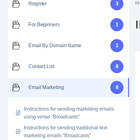
H
Register
3
For Beginners
1
Email By Domain Name
1
Contact List
8
Email Marketing
8
Instructions for sending marketing emails
using vimail “Broadcasts”
Instructions for sending traditional text
marketing emails “Broadcasts”