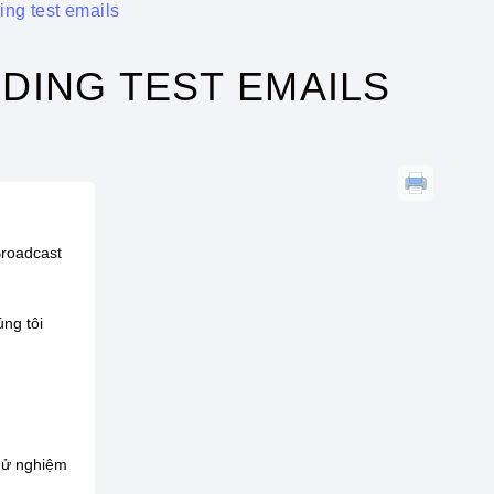
ding test emails
DING TEST EMAILS
Broadcast
ng tôi
thử nghiệm