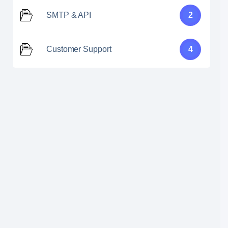
SMTP & API
2
Customer Support
4