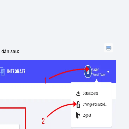
d
 dẫn sau: