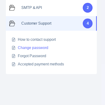
SMTP & API
2
Customer Support
4
How to contact support
Change password
Forgot Password
Accepted payment methods