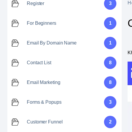
H
Register
3
For Beginners
1
Email By Domain Name
1
K
Contact List
8
Email Marketing
8
Forms & Popups
3
Customer Funnel
2