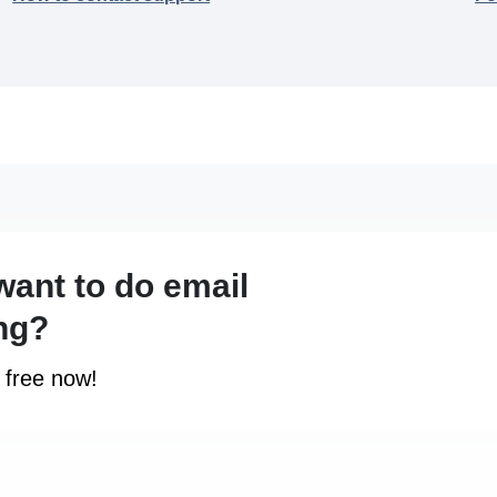
want to do email
ng?
r free now!