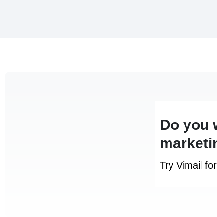
Do you 
marketi
Try Vimail fo