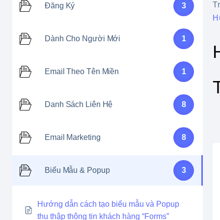
T
Đăng Ký
3
H
Dành Cho Người Mới
1
Email Theo Tên Miền
1
Danh Sách Liên Hệ
8
Email Marketing
8
Biểu Mẫu & Popup
3
Hướng dẫn cách tạo biểu mẫu và Popup
thu thập thông tin khách hàng “Forms”