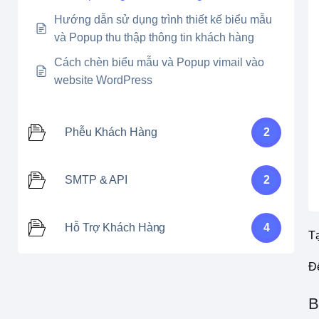
Hướng dẫn sử dụng trình thiết kế biểu mẫu
và Popup thu thập thông tin khách hàng
Cách chèn biểu mẫu và Popup vimail vào
website WordPress
Phễu Khách Hàng
2
SMTP & API
2
Hỗ Trợ Khách Hàng
4
Tạ
Đ
B