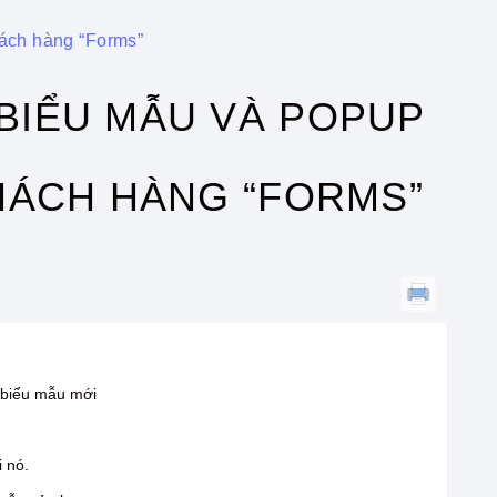
hách hàng “Forms”
BIỂU MẪU VÀ POPUP
HÁCH HÀNG “FORMS”
t biểu mẫu mới
 nó.