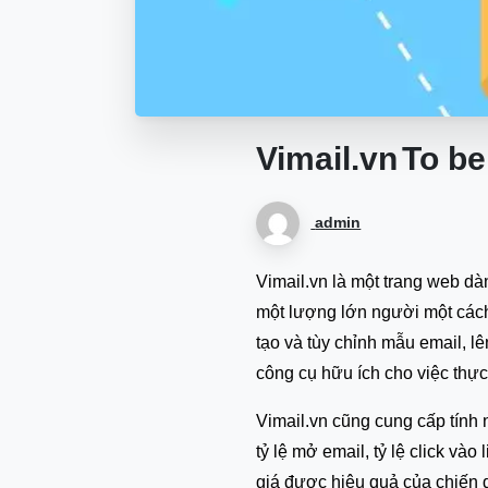
Vimail.vn
To be
admin
Vimail.vn là một trang web dà
một lượng lớn người một cách
tạo và tùy chỉnh mẫu email, lê
công cụ hữu ích cho việc thực
Vimail.vn cũng cung cấp tính 
tỷ lệ mở email, tỷ lệ click và
giá được hiệu quả của chiến d