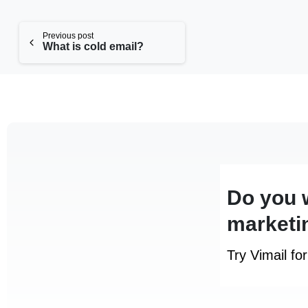
Previous post
What is cold email?
Do you 
marketi
Try Vimail fo