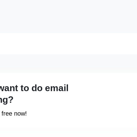
want to do email
ng?
r free now!