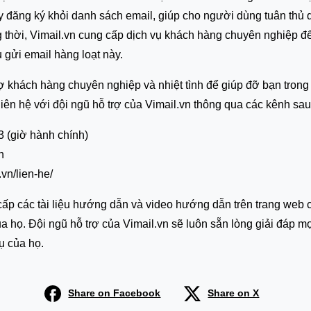
ủy đăng ký khỏi danh sách email, giúp cho người dùng tuân thủ
 thời, Vimail.vn cung cấp dịch vụ khách hàng chuyên nghiệp để
 gửi email hàng loạt này.
rợ khách hàng chuyên nghiệp và nhiệt tình để giúp đỡ bạn trong
liên hệ với đội ngũ hỗ trợ của Vimail.vn thông qua các kênh sau
3 (giờ hành chính)
n
.vn/lien-he/
 cấp các tài liệu hướng dẫn và video hướng dẫn trên trang web
ủa họ. Đội ngũ hỗ trợ của Vimail.vn sẽ luôn sẵn lòng giải đáp m
ụ của họ.
Share on Facebook
Share on X