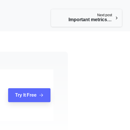
Next post
Important metrics in an email marketing campaign
Try It Free